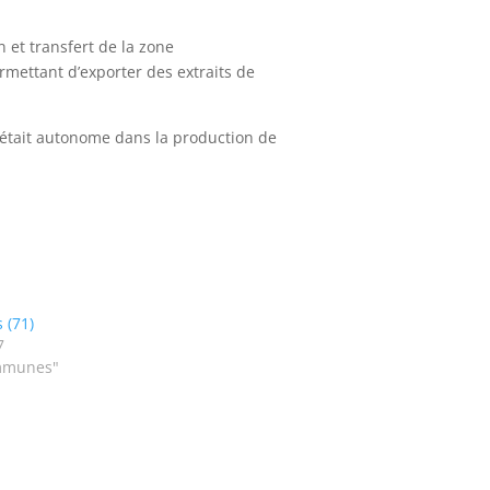
 et transfert de la zone
rmettant d’exporter des extraits de
 était autonome dans la production de
 (71)
7
mmunes"