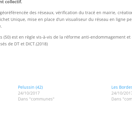
t collectif.
géoréférencée des réseaux, vérification du tracé en mairie, création
ichet Unique, mise en place d’un visualiseur du réseau en ligne pe
e.
ts (50) est en règle vis-à-vis de la réforme anti-endommagement et
és de DT et DICT.(2018)
Pelussin (42)
Les Bordes
24/10/2017
24/10/201
Dans "communes"
Dans "co