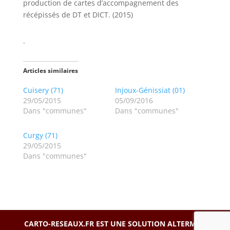
production de cartes d’accompagnement des
récépissés de DT et DICT. (2015)
.
Articles similaires
Cuisery (71)
Injoux-Génissiat (01)
29/05/2015
05/09/2016
Dans "communes"
Dans "communes"
Curgy (71)
29/05/2015
Dans "communes"
CARTO-RESEAUX.FR EST UNE SOLUTION
ALTERMAP