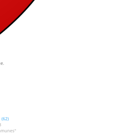
ue.
 (62)
8
mmunes"