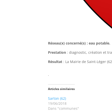
Réseau(x) concerné(s) : eau potable.
Prestation
: diagnostic, création et t
Résultat
: La Mairie de Saint-Léger (6
.
Articles similaires
Sarton (62)
19/06/2018
Dans "communes"